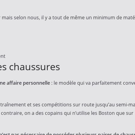
r mais selon nous, il y a tout de même un minimum de matéri
ent
es chaussures
ne affaire personnelle
: le modèle qui va parfaitement conv
’entraînement et ses compétitions sur route jusqu’au semi-ma
u contraire, on a des copains qui n’utilise les Boston que s
l n’est pas nécessaire de posséder plusieurs paires de chau