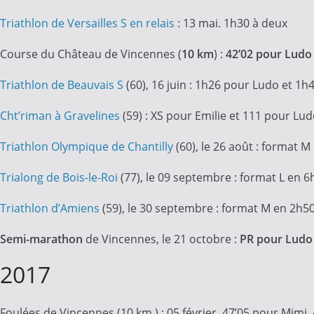
Triathlon de Versailles S en relais
: 13 mai. 1h30 à deux
Course du Château de Vincennes (
10 km
) :
42’02 pour Ludo 
Triathlon de Beauvais S
(60), 16 juin : 1h26 pour Ludo et 1h
Cht’riman à Gravelines
(59) : XS pour Emilie et 111 pour Ludo 
Triathlon Olympique de Chantilly
(60), le 26 août : format 
Trialong de Bois-le-Roi
(77), le 09 septembre : format L en 
Triathlon d’Amiens
(59), le 30 septembre : format M en 2h5
Semi-marathon
de Vincennes, le 21 octobre :
PR pour Ludo 
2017
Foulées de Vincennes (10 km ) : 05 février. 47’05 pour Mimi