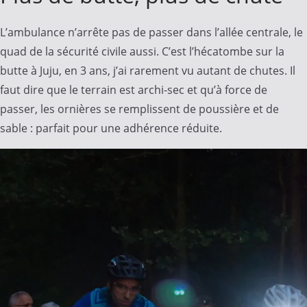
L’ambulance n’arrête pas de passer dans l’allée centrale, le
quad de la sécurité civile aussi. C’est l’hécatombe sur la
butte à Juju, en 3 ans, j’ai rarement vu autant de chutes. Il
faut dire que le terrain est archi-sec et qu’à force de
passer, les ornières se remplissent de poussière et de
sable : parfait pour une adhérence réduite.